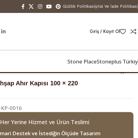
Gizlilik Politikası
İptal Ve İade Politikası
Giriş / Kayıt Ol
Stone Place
Stoneplus Türki
hşap Ahır Kapısı 100 × 220
-KP-0016
 Her Yerine Hizmet ve Ürün Teslimi
mari Destek ve İstediğin Ölçüde Tasarım