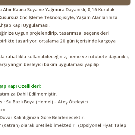
 Ahır Kapısı
Suya ve Yağmura Dayanıklı, 0,16 Kuruluk
Kusursuz Cnc İşleme Teknolojisiyle, Yaşam Alanlarınıza
Ahşap Kapı Uygulaması.
eğinize uygun projelendirip, tasarımsal seçenekleri
irlikte tasarlıyor, ortalama 20 gün içerisinde kargoya
rda rahatlıkla kullanabileceğiniz, neme ve rutubete dayanıklı,
arşı yangın besleyici bakım uygulaması yapılıp
şap Kapı Özellikleri:
yatımıza Dahil Edilmemiştir.
sı
: Su Bazlı Boya (Hemel) – Ateş Öteleyici
 cm
 Duvar Kalınlığınıza Göre Belirlenecektir.
r (Katran) olarak üretilebilmektedir. (Opsiyonel Fiyat Talep