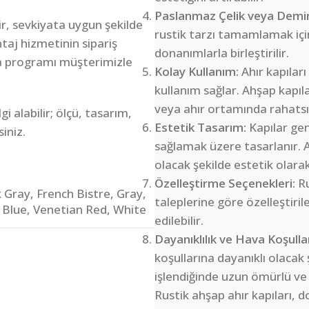
Paslanmaz Çelik veya Demi
r, sevkiyata uygun şekilde
rustik tarzı tamamlamak içi
taj hizmetinin sipariş
donanımlarla birleştirilir.
a programı müşterimizle
Kolay Kullanım:
Ahır kapılar
kullanım sağlar. Ahşap kapılar
veya ahır ortamında rahatsı
 alabilir; ölçü, tasarım,
Estetik Tasarım:
Kapılar gen
siniz.
sağlamak üzere tasarlanır. A
olacak şekilde estetik olarak
Özelleştirme Seçenekleri:
Ru
 Gray
,
French Bistre
,
Gray
,
taleplerine göre özelleştirile
 Blue
,
Venetian Red
,
White
edilebilir.
Dayanıklılık ve Hava Koşullar
koşullarına dayanıklı olacak
işlendiğinde uzun ömürlü ve h
Rustik ahşap ahır kapıları, d