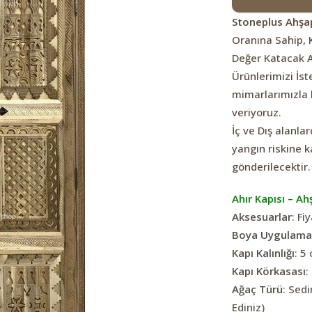
Stoneplus Ahşap
Oranına Sahip, 
Değer Katacak 
Ürünlerimizi İst
mimarlarımızla b
veriyoruz.
İç ve Dış alanla
yangın riskine k
gönderilecektir.
Ahır Kapısı – Ah
Aksesuarlar
: Fi
Boya Uygulama
Kapı Kalınlığı
: 5
Kapı Körkasası
:
Ağaç Türü
: Sedi
Ediniz)