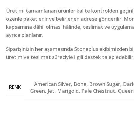
Üretimi tamamlanan ürünler kalite kontrolden geçirili
özenle paketlenir ve belirlenen adrese gönderilir. Mon
kapsamına dâhil olması hâlinde, teslimat ve uygulam
ayrıca planlanır.
Siparişinizin her aşamasında Stoneplus ekibimizden bilgi
üretim ve teslimat süreciyle ilgili destek talep edebilir
American Silver
,
Bone
,
Brown Sugar
,
Dark
RENK
Green
,
Jet
,
Marigold
,
Pale Chestnut
,
Queen