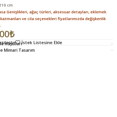
×210 cm
sa Genişlikleri, ağaç türleri, aksesuar detayları, eklemek
 katmanları ve cila seçenekleri fiyatlarımızda değişkenlik
r.
,00
₺
şılaştır
İstek Listesine Ekle
e Koşulları
 ve Mimari Tasarım