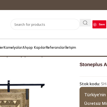
Save
ler
Kamelyalar
Ahşap Kapılar
Referanslar
İletişim
oneplus Ahşap Ahır Kapısı 100 × 220
Stoneplus A
Stok kodu:
SH
Türkiye'nin
Ücretsiz Mi