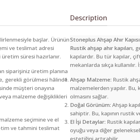
Description
belirlenmesiyle başlar. Ürünün
Stoneplus Ahşap Ahır Kapısı
lemi ve teslimat adresi
Rustik ahşap ahır kapıları
, g
i üretim süresi hazırlanır.
kapılardır. Bu tür kapılar, çi
mekanlarda sıkça kullanılır. İ
n siparişiniz üretim planına
e, gerekli görülmesi hâlinde
Ahşap Malzeme:
Rustik ahşa
sinde müşteri onayına
malzemelerden yapılır. Bu, 
veya malzeme değişiklikleri
olmasını sağlar.
Doğal Görünüm:
Ahşap kapıl
sahiptir. Bu, kapının rustik 
 malzeme seçimine ve el
El İşi Detaylar:
Rustik kapılar 
retim ve tahmini teslimat
oyuğu veya diğer geleneksel 
estetiğini artırabilir.