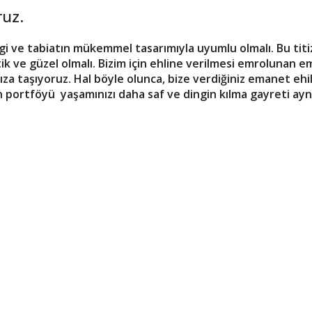
ruz.
ve tabiatın mükemmel tasarımıyla uyumlu olmalı. Bu titizl
tik ve güzel olmalı. Bizim için ehline verilmesi emrolunan e
a taşıyoruz. Hal böyle olunca, bize verdiğiniz emanet ehil 
n portföyü yaşamınızı daha saf ve dingin kılma gayreti ay