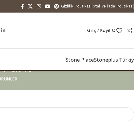
Gizlilik Politikası
İptal Ve İade Politikası
Giriş / Kayıt Ol
Stone Place
Stoneplus Türki
 Park
ÜRÜNLERI