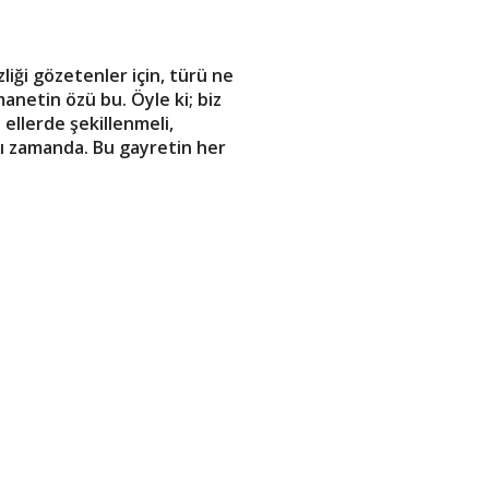
iği gözetenler için, türü ne
manetin özü bu. Öyle ki; biz
ellerde şekillenmeli,
nı zamanda. Bu gayretin her