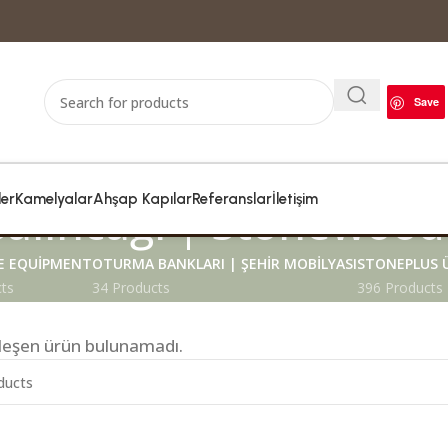
Save
ler
Kamelyalar
Ahşap Kapılar
Referanslar
İletişim
Salıncağı | Stonewood
 EQUIPMENT
OTURMA BANKLARI | ŞEHIR MOBILYASI
STONEPLUS 
ts
34 Products
396 Products
şleşen ürün bulunamadı.