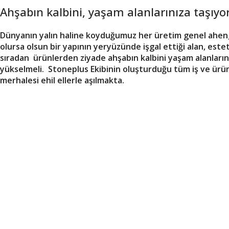
Ahşabın kalbini, yaşam alanlarınıza taşıyo
Daha Doğal
Dünyanın yalın haline koyduğumuz her üretim genel ahengi 
Kapıları İncele
olursa olsun bir yapının yeryüzünde işgal ettiği alan, este
sıradan ürünlerden ziyade ahşabın kalbini yaşam alanlarınız
yükselmeli. Stoneplus Ekibinin oluşturduğu tüm iş ve ürü
merhalesi ehil ellerle aşılmakta.