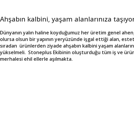
Kusursuz Tasarım
Dilediğin Tarz, Dilediğin Konsept Şimdi
Ahşabın kalbini, yaşam alanlarınıza taşıyo
Daha Doğal
Dünyanın yalın haline koyduğumuz her üretim genel ahengi 
Kapıları İncele
olursa olsun bir yapının yeryüzünde işgal ettiği alan, este
sıradan ürünlerden ziyade ahşabın kalbini yaşam alanlarınız
yükselmeli. Stoneplus Ekibinin oluşturduğu tüm iş ve ürü
merhalesi ehil ellerle aşılmakta.