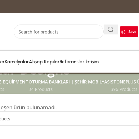
Save
ler
Kamelyalar
Ahşap Kapılar
Referanslar
İletişim
ar Designs
 EQUIPMENT
OTURMA BANKLARI | ŞEHIR MOBILYASI
STONEPLUS 
ts
34 Products
396 Products
şleşen ürün bulunamadı.