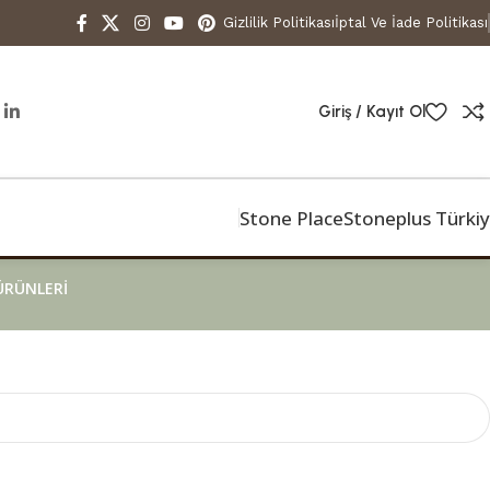
Gizlilik Politikası
İptal Ve İade Politikası
Giriş / Kayıt Ol
Stone Place
Stoneplus Türki
ÜRÜNLERI