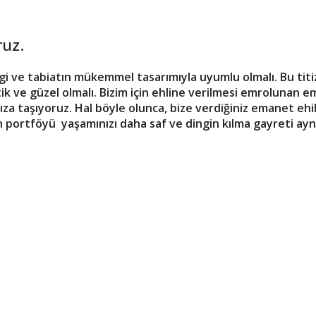
ruz.
ve tabiatın mükemmel tasarımıyla uyumlu olmalı. Bu titizl
tik ve güzel olmalı. Bizim için ehline verilmesi emrolunan e
a taşıyoruz. Hal böyle olunca, bize verdiğiniz emanet ehil 
n portföyü yaşamınızı daha saf ve dingin kılma gayreti ay