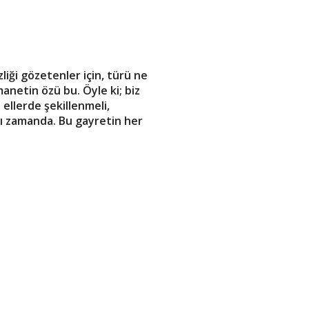
iği gözetenler için, türü ne
manetin özü bu. Öyle ki; biz
ellerde şekillenmeli,
nı zamanda. Bu gayretin her