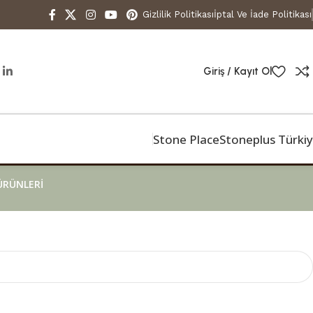
Gizlilik Politikası
İptal Ve İade Politikası
Giriş / Kayıt Ol
Stone Place
Stoneplus Türki
ÜRÜNLERI