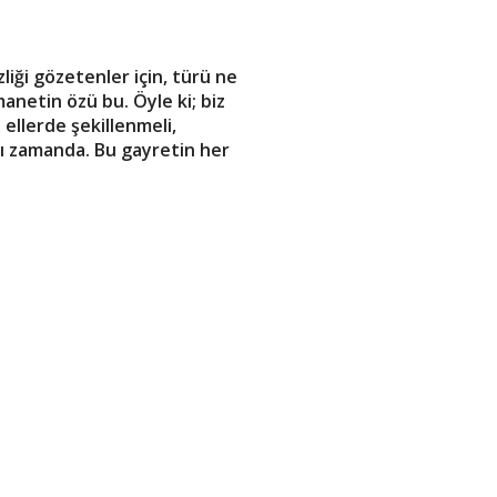
iği gözetenler için, türü ne
manetin özü bu. Öyle ki; biz
ellerde şekillenmeli,
nı zamanda. Bu gayretin her