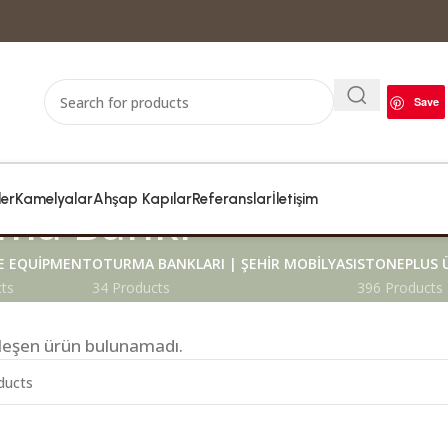
Save
ler
Kamelyalar
Ahşap Kapılar
Referanslar
İletişim
ma Bankı
 EQUIPMENT
OTURMA BANKLARI | ŞEHIR MOBILYASI
STONEPLUS 
ts
34 Products
396 Products
şleşen ürün bulunamadı.