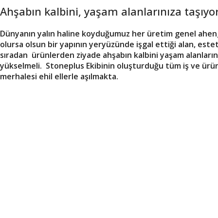
Ahşabın kalbini, yaşam alanlarınıza taşıyo
Daha Doğal
Dünyanın yalın haline koyduğumuz her üretim genel ahengi 
Kapıları İncele
olursa olsun bir yapının yeryüzünde işgal ettiği alan, este
sıradan ürünlerden ziyade ahşabın kalbini yaşam alanlarınız
yükselmeli. Stoneplus Ekibinin oluşturduğu tüm iş ve ürü
merhalesi ehil ellerle aşılmakta.