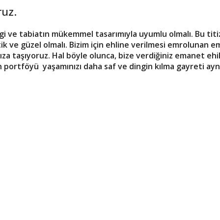
ruz.
ve tabiatın mükemmel tasarımıyla uyumlu olmalı. Bu titizl
tik ve güzel olmalı. Bizim için ehline verilmesi emrolunan e
a taşıyoruz. Hal böyle olunca, bize verdiğiniz emanet ehil 
n portföyü yaşamınızı daha saf ve dingin kılma gayreti ay