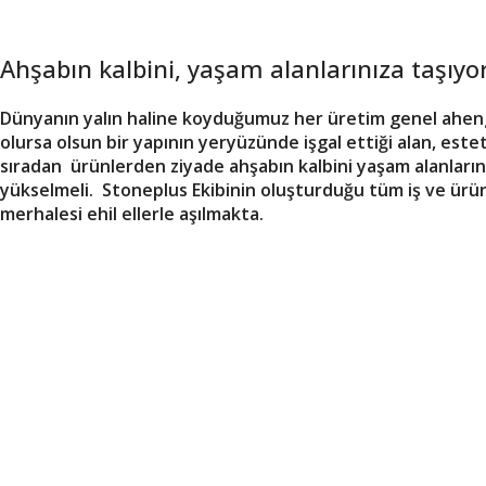
Kusursuz Tasarım
Dilediğin Tarz, Dilediğin Konsept Şimdi
Ahşabın kalbini, yaşam alanlarınıza taşıyo
Daha Doğal
Dünyanın yalın haline koyduğumuz her üretim genel ahengi 
Kapıları İncele
olursa olsun bir yapının yeryüzünde işgal ettiği alan, este
sıradan ürünlerden ziyade ahşabın kalbini yaşam alanlarınız
yükselmeli. Stoneplus Ekibinin oluşturduğu tüm iş ve ürü
merhalesi ehil ellerle aşılmakta.