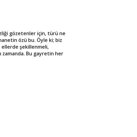
iği gözetenler için, türü ne
manetin özü bu. Öyle ki; biz
ellerde şekillenmeli,
nı zamanda. Bu gayretin her