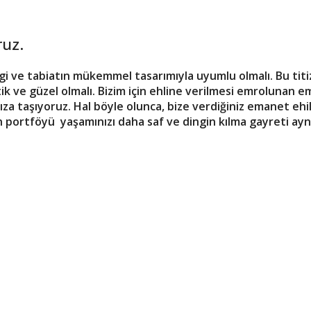
ruz.
ve tabiatın mükemmel tasarımıyla uyumlu olmalı. Bu titizl
tik ve güzel olmalı. Bizim için ehline verilmesi emrolunan e
a taşıyoruz. Hal böyle olunca, bize verdiğiniz emanet ehil 
n portföyü yaşamınızı daha saf ve dingin kılma gayreti ay