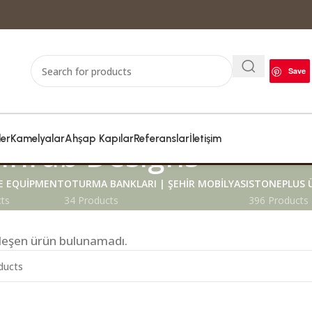
Save
ler
Kamelyalar
Ahşap Kapılar
Referanslar
İletişim
hrab Designs
 EQUIPMENT
OTURMA BANKLARI | ŞEHIR MOBILYASI
STONEPLUS 
ts
34 Products
396 Products
şleşen ürün bulunamadı.