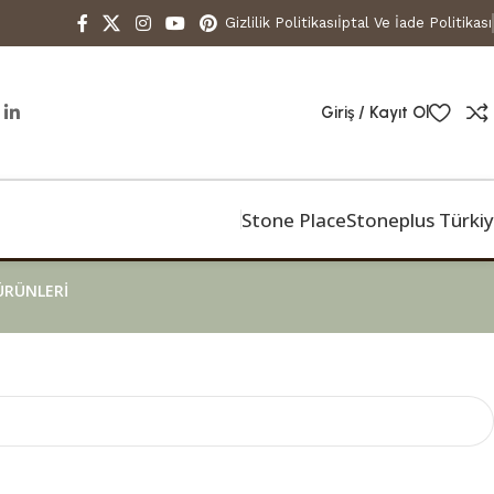
Gizlilik Politikası
İptal Ve İade Politikası
Giriş / Kayıt Ol
Stone Place
Stoneplus Türki
ÜRÜNLERI