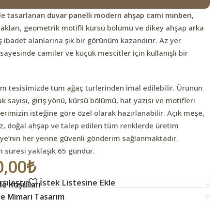
rle tasarlanan
duvar panelli modern ahşap cami minberi
,
ları, geometrik motifli kürsü bölümü ve dikey ahşap arka
 ibadet alanlarına şık bir görünüm kazandırır. Az yer
sayesinde camiler ve küçük mescitler için kullanışlı bir
im tesisimizde tüm ağaç türlerinden imal edilebilir. Ürünün
k sayısı, giriş yönü, kürsü bölümü, hat yazısı ve motifleri
rimizin isteğine göre özel olarak hazırlanabilir. Açık meşe,
z, doğal ahşap ve talep edilen tüm renklerde üretim
kiye’nin her yerine güvenli gönderim sağlanmaktadır.
 süresi yaklaşık 65 gündür.
0,00
₺
şılaştır
İstek Listesine Ekle
e Koşulları
 ve Mimari Tasarım