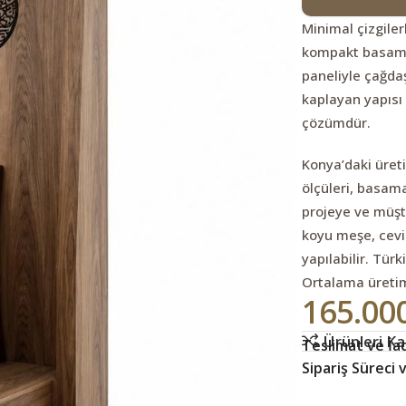
Minimal çizgile
kompakt basamak
paneliyle çağdaş
kaplayan yapısı 
çözümdür.
Konya’daki üret
ölçüleri, basama
projeye ve müşte
koyu meşe, cevi
yapılabilir. Tür
Ortalama üretim
165.00
Ürünleri Kar
Teslimat ve İad
Sipariş Süreci