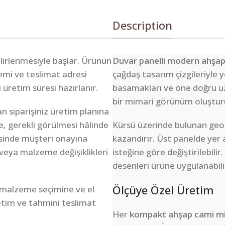
Description
belirlenmesiyle başlar. Ürünün
Duvar panelli modern ahşap
lemi ve teslimat adresi
çağdaş tasarım çizgileriyle
i üretim süresi hazırlanır.
basamakları ve öne doğru u
bir mimari görünüm oluşturur
n siparişiniz üretim planına
e, gerekli görülmesi hâlinde
Kürsü üzerinde bulunan geom
sinde müşteri onayına
kazandırır. Üst panelde yer 
veya malzeme değişiklikleri
isteğine göre değiştirilebili
desenleri ürüne uygulanabili
Ölçüye Özel Üretim
 malzeme seçimine ve el
retim ve tahmini teslimat
Her
kompakt ahşap cami mi