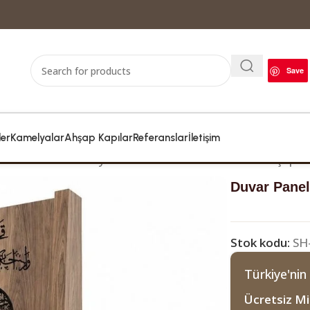
Save
ler
Kamelyalar
Ahşap Kapılar
Referanslar
İletişim
ami Kürsüleri ve Fiyatları
Duvar Panelli Modern Ahşap C
Duvar Pane
Stok kodu:
SH
Türkiye'nin
Ücretsiz Mi