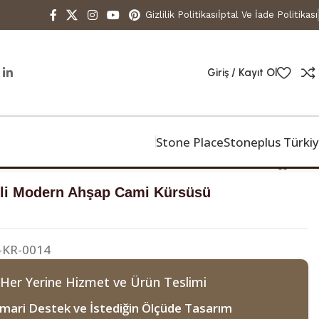
Gizlilik Politikası
İptal Ve İade Politikası
Giriş / Kayıt Ol
Stone Place
Stoneplus Türki
ami Kürsüsü
lli Modern Ahşap Cami Kürsüsü
-KR-0014
 Her Yerine Hizmet ve Ürün Teslimi
mari Destek ve İstediğin Ölçüde Tasarım