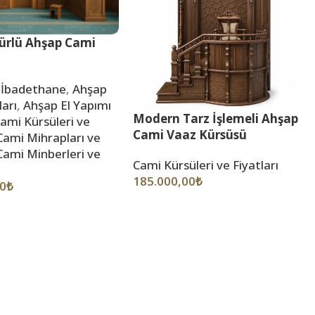
ürlü Ahşap Cami
 İbadethane
,
Ahşap
ları
,
Ahşap El Yapımı
Modern Tarz İşlemeli Ahşap
ami Kürsüleri ve
Cami Vaaz Kürsüsü
Cami Mihrapları ve
Cami Minberleri ve
Cami Kürsüleri ve Fiyatları
185.000,00
₺
00
₺