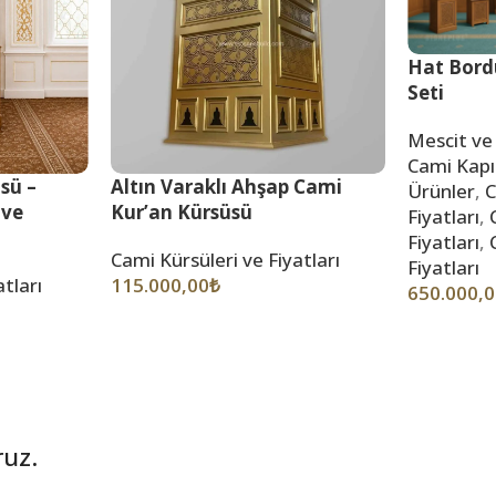
Hat Bord
Seti
Mescit ve
Cami Kapı
sü –
Altın Varaklı Ahşap Cami
Ürünler
,
C
 ve
Kur’an Kürsüsü
Fiyatları
,
Fiyatları
,
Cami Kürsüleri ve Fiyatları
Fiyatları
tları
115.000,00
₺
650.000,
ruz.