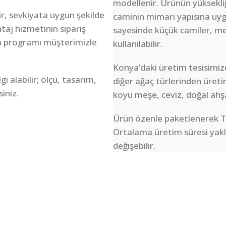
modellenir. Ürünün yüksekliği
r, sevkiyata uygun şekilde
caminin mimari yapısına uygu
taj hizmetinin sipariş
sayesinde küçük camiler, mes
a programı müşterimizle
kullanılabilir.
Konya’daki üretim tesisimiz
 alabilir; ölçü, tasarım,
diğer ağaç türlerinden üretim
siniz.
koyu meşe, ceviz, doğal ahşap
Ürün özenle paketlenerek Tür
Ortalama üretim süresi yakla
değişebilir.