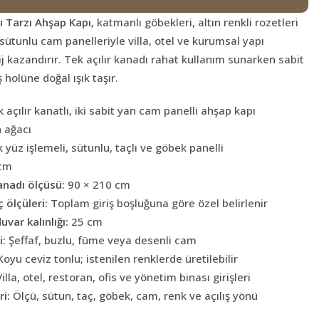
 Tarzı Ahşap Kapı
, katmanlı göbekleri, altın renkli rozetleri
 sütunlu cam panelleriyle villa, otel ve kurumsal yapı
tij kazandırır. Tek açılır kanadı rahat kullanım sunarken sabit
 holüne doğal ışık taşır.
 açılır kanatlı, iki sabit yan cam panelli ahşap kapı
 ağacı
 yüz işlemeli, sütunlu, taçlı ve göbek panelli
cm
anadı ölçüsü:
90 × 210 cm
 ölçüleri:
Toplam giriş boşluğuna göre özel belirlenir
var kalınlığı:
25 cm
i:
Şeffaf, buzlu, füme veya desenli cam
oyu ceviz tonlu; istenilen renklerde üretilebilir
illa, otel, restoran, ofis ve yönetim binası girişleri
i:
Ölçü, sütun, taç, göbek, cam, renk ve açılış yönü