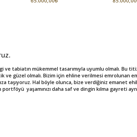
85.000,00
65.000,00
₺
ruz.
ve tabiatın mükemmel tasarımıyla uyumlu olmalı. Bu titizl
tik ve güzel olmalı. Bizim için ehline verilmesi emrolunan e
a taşıyoruz. Hal böyle olunca, bize verdiğiniz emanet ehil 
n portföyü yaşamınızı daha saf ve dingin kılma gayreti ay