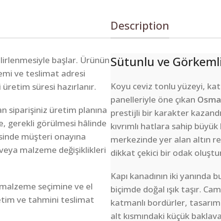
Description
Sütunlu ve Görkemli
belirlenmesiyle başlar. Ürünün
lemi ve teslimat adresi
Koyu ceviz tonlu yüzeyi, kat
i üretim süresi hazırlanır.
panelleriyle öne çıkan
Osman
n siparişiniz üretim planına
prestijli bir karakter kazand
e, gerekli görülmesi hâlinde
kıvrımlı hatlara sahip büyük 
sinde müşteri onayına
merkezinde yer alan altın re
veya malzeme değişiklikleri
dikkat çekici bir odak oluştu
Kapı kanadının iki yanında b
 malzeme seçimine ve el
biçimde doğal ışık taşır. Cam
retim ve tahmini teslimat
katmanlı bordürler, tasarımı
alt kısmındaki küçük baklava