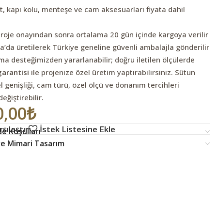
it, kapı kolu, menteşe ve cam aksesuarları fiyata dahil
roje onayından sonra ortalama 20 gün içinde kargoya verilir
’da üretilerek Türkiye geneline güvenli ambalajla gönderilir
a desteğimizden yararlanabilir; doğru iletilen ölçülerde
garantisi
ile projenize özel üretim yaptırabilirsiniz. Sütun
el genişliği, cam türü, özel ölçü ve donanım tercihleri
eğiştirebilir.
0,00
₺
şılaştır
İstek Listesine Ekle
e Koşulları
 ve Mimari Tasarım