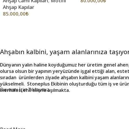
Ahşap Cami Kapıları
,
Motifli
80.000,00
₺
Ahşap Kapılar
85.000,00
₺
Ahşabın kalbini, yaşam alanlarınıza taşıyo
Dünyanın yalın haline koyduğumuz her üretim genel ahengi 
olursa olsun bir yapının yeryüzünde işgal ettiği alan, este
sıradan ürünlerden ziyade ahşabın kalbini yaşam alanlarınız
yükselmeli. Stoneplus Ekibinin oluşturduğu tüm iş ve ürü
Devamı İçin Tıklayınız.
merhalesi ehil ellerle aşılmakta.