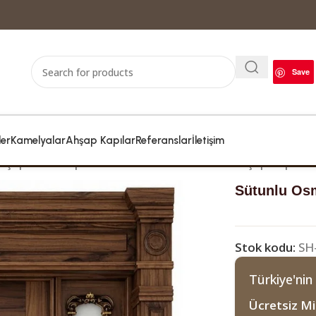
Save
ler
Kamelyalar
Ahşap Kapılar
Referanslar
İletişim
hşap Cami Kapıları
Sütunlu Osmanlı Tarzı Ahşap Kapı
Sütunlu Osm
Stok kodu:
SH
Türkiye'nin
Ücretsiz Mi