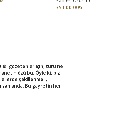
₺
Yapımı Ürünler
35.000,00
₺
iği gözetenler için, türü ne
manetin özü bu. Öyle ki; biz
ellerde şekillenmeli,
nı zamanda. Bu gayretin her