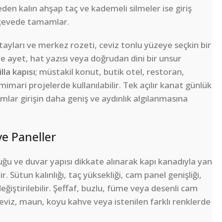
en kalın ahşap taç ve kademeli silmeler ise giriş
rçevede tamamlar.
 detayları ve merkez rozeti, ceviz tonlu yüzeye seçkin bir
e ayet, hat yazısı veya doğrudan dini bir unsur
illa kapısı
; müstakil konut, butik otel, restoran,
mimari projelerde kullanılabilir. Tek açılır kanat günlük
amlar girişin daha geniş ve aydınlık algılanmasına
ve Paneller
ğu ve duvar yapısı dikkate alınarak kapı kanadıyla yan
ir. Sütun kalınlığı, taç yüksekliği, cam panel genişliği,
eğiştirilebilir. Şeffaf, buzlu, füme veya desenli cam
eviz, maun, koyu kahve veya istenilen farklı renklerde