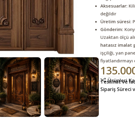
Aksesuarlar:
Kil
değildir
Üretim süresi:
P
Gönderim:
Konya
Uzaktan ölçü alm
hatasız imalat 
işçiliği, yan pan
fiyatlandırmayı d
135.00
Ürünleri Kar
Teslimat ve İad
Sipariş Süreci