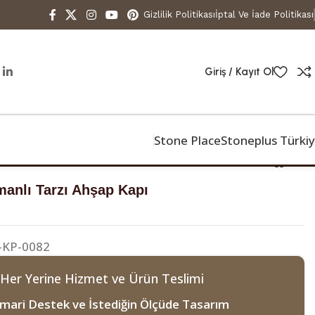
Gizlilik Politikası
İptal Ve İade Politikası
Giriş / Kayıt Ol
Stone Place
Stoneplus Türki
anlı Tarzı Ahşap Kapı
-KP-0082
 Her Yerine Hizmet ve Ürün Teslimi
mari Destek ve İstediğin Ölçüde Tasarım