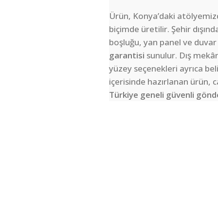
Ürün, Konya’daki atölyemizd
biçimde üretilir. Şehir dışın
boşluğu, yan panel ve duvar
garantisi
sunulur. Dış mekân
yüzey seçenekleri ayrıca be
içerisinde hazırlanan ürün,
Türkiye geneli güvenli gön