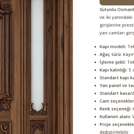
Sütunlu Osmanlı
ve iki yanındaki
girişlerine pres
yan camları giriş
Kapı modeli:
Tek
Ağaç türü:
Kayın
İşleme şekli:
Tek
Kapı kalınlığı:
5 
Standart kapı k
Yan panel ve taç
Standart kasa/du
Cam seçenekler
Renk seçeneği:
K
Kullanım alanı:
V
Proje seçenekler
değiştirilebilir