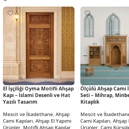
El İşçiliği Oyma Motifli Ahşap
Ölçülü Ahşap Cami 
Kapı – İslami Desenli ve Hat
Seti – Mihrap, Minb
Yazılı Tasarım
Kitaplık
Mescit ve İbadethane
,
Ahşap
Mescit ve İbadethan
Cami Kapıları
,
Ahşap El Yapımı
Cami Kapıları
,
Ahşap 
Ürünler
,
Motifli Ahşap Kapılar
Ürünler
,
Cami Kürsüle