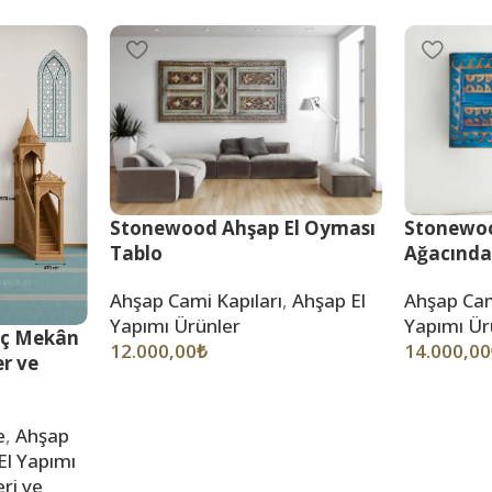
Stonewood Ahşap El Oyması
Stonewoo
Tablo
Ağacınd
Ahşap Cami Kapıları
,
Ahşap El
Ahşap Cam
Yapımı Ürünler
Yapımı Ür
İç Mekân
12.000,00
₺
14.000,00
er ve
e
,
Ahşap
El Yapımı
ri ve