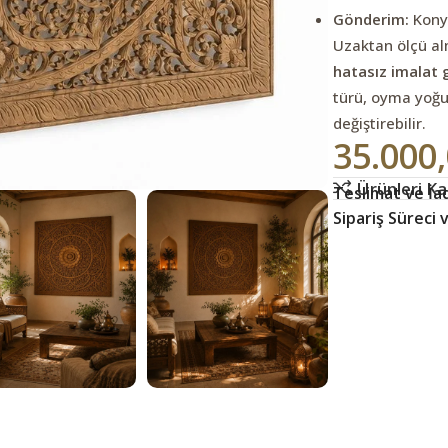
Gönderim:
Konya
Uzaktan ölçü alm
hatasız imalat 
türü, oyma yoğun
değiştirebilir.
35.000
Ürünleri Kar
Teslimat ve İad
Sipariş Süreci