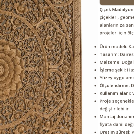
Çiçek Madalyon
çiçekleri, geome
alanlarınıza sana
projeleri için öl
Ürün modeli:
Ka
Tasarım:
Dairese
Malzeme:
Doğal 
İşleme şekli:
Has
Yüzey uygulama
Ölçülendirme:
D
Kullanım alanı:
V
Proje seçenekler
değiştirilebilir
Montaj donanım
fiyata dahil deği
Üretim süresi:
P