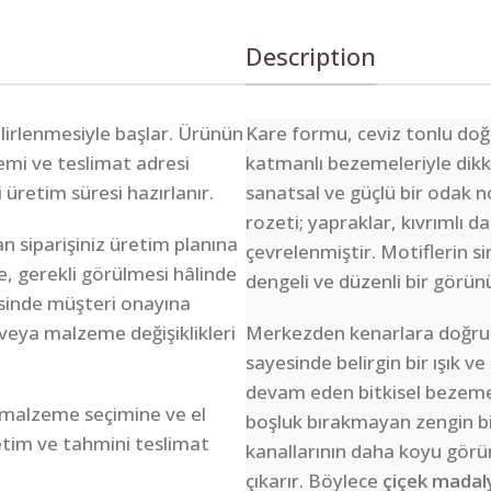
Description
belirlenmesiyle başlar. Ürünün
Kare formu, ceviz tonlu doğ
lemi ve teslimat adresi
katmanlı bezemeleriyle dik
i üretim süresi hazırlanır.
sanatsal ve güçlü bir odak n
rozeti; yapraklar, kıvrımlı d
n siparişiniz üretim planına
çevrelenmiştir. Motiflerin si
e, gerekli görülmesi hâlinde
dengeli ve düzenli bir görün
sinde müşteri onayına
veya malzeme değişiklikleri
Merkezden kenarlara doğru b
sayesinde belirgin bir ışık v
devam eden bitkisel bezeme
 malzeme seçimine ve el
boşluk bırakmayan zengin b
retim ve tahmini teslimat
kanallarının daha koyu görü
çıkarır. Böylece
çiçek madal