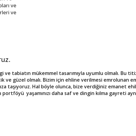
ları ve
leri ve
ruz.
ve tabiatın mükemmel tasarımıyla uyumlu olmalı. Bu titizl
tik ve güzel olmalı. Bizim için ehline verilmesi emrolunan e
a taşıyoruz. Hal böyle olunca, bize verdiğiniz emanet ehil 
n portföyü yaşamınızı daha saf ve dingin kılma gayreti ay