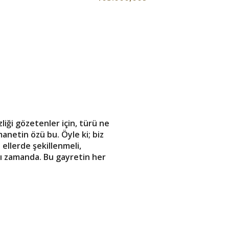
iği gözetenler için, türü ne
manetin özü bu. Öyle ki; biz
ellerde şekillenmeli,
nı zamanda. Bu gayretin her