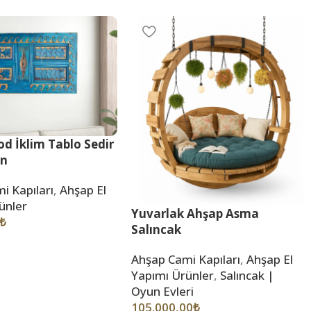
d İklim Tablo Sedir
an
i Kapıları
,
Ahşap El
ünler
Yuvarlak Ahşap Asma
₺
Salıncak
Ahşap Cami Kapıları
,
Ahşap El
Yapımı Ürünler
,
Salıncak |
Oyun Evleri
105.000,00
₺