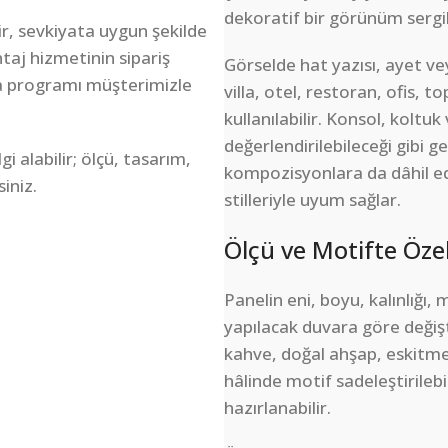
dekoratif bir görünüm sergil
r, sevkiyata uygun şekilde
taj hizmetinin sipariş
Görselde hat yazısı, ayet v
a programı müşterimizle
villa, otel, restoran, ofis, t
kullanılabilir. Konsol, kolt
değerlendirilebileceği gibi 
 alabilir; ölçü, tasarım,
kompozisyonlara da dâhil edi
siniz.
stilleriyle uyum sağlar.
Ölçü ve Motifte Öze
Panelin eni, boyu, kalınlığı
yapılacak duvara göre değişt
kahve, doğal ahşap, eskitme 
hâlinde motif sadeleştirileb
hazırlanabilir.