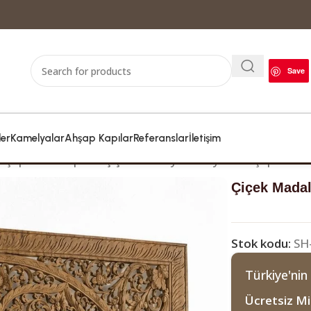
Save
ler
Kamelyalar
Ahşap Kapılar
Referanslar
İletişim
hşap Cami Kapıları
Çiçek Madalyonlu Oyma Ahşap Panel
Çiçek Mada
Stok kodu:
SH
Türkiye'nin
Ücretsiz Mi