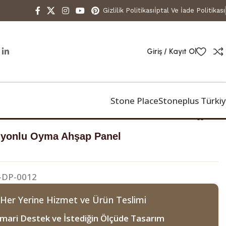
Gizlilik Politikası
İptal Ve İade Politikası
Giriş / Kayıt Ol
Stone Place
Stoneplus Türki
lyonlu Oyma Ahşap Panel
-DP-0012
 Her Yerine Hizmet ve Ürün Teslimi
mari Destek ve İstediğin Ölçüde Tasarım