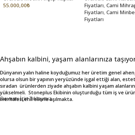
55.000,00
₺
Fiyatları
,
Cami Mihrap
Fiyatları
,
Cami Minber
Fiyatları
Ahşabın kalbini, yaşam alanlarınıza taşıyo
Dünyanın yalın haline koyduğumuz her üretim genel ahengi 
olursa olsun bir yapının yeryüzünde işgal ettiği alan, este
sıradan ürünlerden ziyade ahşabın kalbini yaşam alanlarınız
yükselmeli. Stoneplus Ekibinin oluşturduğu tüm iş ve ürü
Devamı İçin Tıklayınız.
merhalesi ehil ellerle aşılmakta.