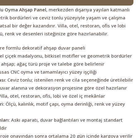
lu Oyma Ahşap Panel
, merkezden dışarıya yayılan katmanlı
trik bordürleri ve ceviz tonlu yüzeyiyle yaşam ve çalışma
tsal bir değer kazandırır. Villa, otel, restoran, ofis ve lobi
çü, renk ve desenleri isteğinize göre hazırlanabilir.
re formlu dekoratif ahşap duvar paneli
l çiçek madalyonu, bitkisel motifler ve geometrik bordürler
ahşap; ağaç türü proje ve talebe göre belirlenir
sas CNC oyma ve tamamlayıcı yüzey işçiliği
sı:
Ceviz tonlu; istenilen renk ve cila seçeneğinde üretilebilir
uvar alanına ve dekorasyon projesine göre özel hazırlanır
illa, otel, restoran, ofis, lobi ve özel iç mekânlar
i:
Ölçü, kalınlık, motif çapı, oyma derinliği, renk ve yüzey
ları:
Askı aparatı, duvar bağlantıları ve montaj standart
ldir
roje onayından sonra ortalama 20 gün içinde kargoya verilir