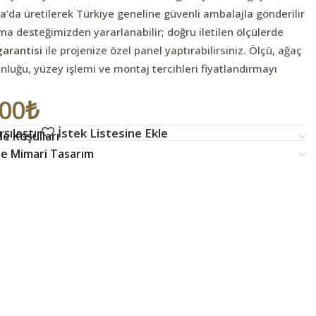
’da üretilerek Türkiye geneline güvenli ambalajla gönderilir
a desteğimizden yararlanabilir; doğru iletilen ölçülerde
garantisi
ile projenize özel panel yaptırabilirsiniz. Ölçü, ağaç
luğu, yüzey işlemi ve montaj tercihleri fiyatlandırmayı
,00
₺
şılaştır
İstek Listesine Ekle
e Koşulları
 ve Mimari Tasarım