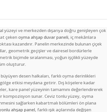
al yüzeyi ve merkezden dışarıya doğru genişleyen çok
kat çeken
oyma ahşap duvar paneli
, iç mekânlara
oktası kazandırır. Panelin merkezinde bulunan çiçek
allar, geometrik geçişler ve dairesel bordürlerle
metrik biçimde sıralanması, yoğun işçilikli yüzeyde
üm oluşturur.
üyüyen desen halkaları, farklı oyma derinlikleri
e gölge etkisi meydana getirir. Dış köşelere kadar
ler, kare panel yüzeyinin tamamını değerlendirerek
ir kompozisyon sunar. Ceviz tonlu yüzey, oyma
nmesini sağlarken kabartmalı bölümleri ön plana
yonlu ahşap panel
, farklı ışık açılarında değişen