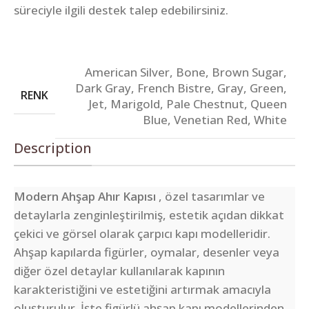
süreciyle ilgili destek talep edebilirsiniz.
American Silver
,
Bone
,
Brown Sugar
,
Dark Gray
,
French Bistre
,
Gray
,
Green
,
RENK
Jet
,
Marigold
,
Pale Chestnut
,
Queen
Blue
,
Venetian Red
,
White
Description
Modern Ahşap Ahır Kapısı
, özel tasarımlar ve
detaylarla zenginleştirilmiş, estetik açıdan dikkat
çekici ve görsel olarak çarpıcı kapı modelleridir.
Ahşap kapılarda figürler, oymalar, desenler veya
diğer özel detaylar kullanılarak kapının
karakteristiğini ve estetiğini artırmak amacıyla
oluşturulur. İşte figürlü ahşap kapı modellerinden