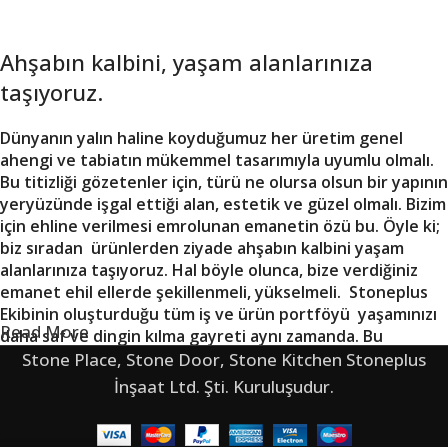
Ahşabın kalbini, yaşam alanlarınıza
taşıyoruz.
Dünyanın yalın haline koyduğumuz her üretim genel
ahengi ve tabiatın mükemmel tasarımıyla uyumlu olmalı.
Bu titizliği gözetenler için, türü ne olursa olsun bir yapının
yeryüzünde işgal ettiği alan, estetik ve güzel olmalı. Bizim
için ehline verilmesi emrolunan emanetin özü bu. Öyle ki;
biz sıradan ürünlerden ziyade ahşabın kalbini yaşam
alanlarınıza taşıyoruz. Hal böyle olunca, bize verdiğiniz
emanet ehil ellerde şekillenmeli, yükselmeli. Stoneplus
Ekibinin oluşturduğu tüm iş ve ürün portföyü yaşamınızı
Read More
daha saf ve dingin kılma gayreti aynı zamanda. Bu
Devamı İçin Tıklayınız.
gayretin her merhalesi ehil ellerle aşılmakta.
Stone Place, Stone Door, Stone Kitchen Stoneplus
İnşaat Ltd. Şti. Kuruluşudur.