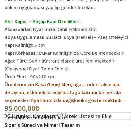
bakım uygulaması yapılıp gönderilecektir.
Ahır Kapısı – Ahşap Kapı Özellikleri:
Aksesuarlar
: Fiyatımıza Dahil Edilmemiştir.
Boya Uygulaması
: Su Bazlı Boya (Hemel) – Ateş Öteleyici
Kapı Kalınlığı
: 5 cm
Kapı Körkasası
: Duvar Kalınlığınıza Göre Belirlenecektir.
Ağaç Türü
: Sedir (Katran) olarak üretilebilmektedir.
(Opsiyonel Fiyat Talep Ediniz)
Ürün Ebatı
: 90×210 cm
Ürünlerimizin Kasa Genişlikleri, ağaç türleri, aksesuar
detayları, eklemek istediğiniz logo katmanları ve cila
seçenekleri fiyatlarımızda değişkenlik göstermektedir.
95.000,00
₺
Ürünleri Karşılaştır
İstek Listesine Ekle
Teslimat ve İade Koşulları
Sipariş Süreci ve Mimari Tasarım