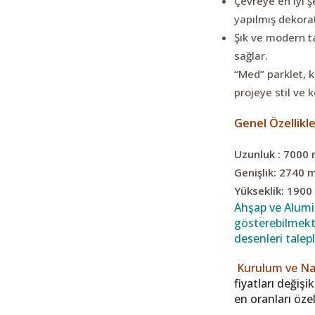
Çevreye en iyi 
yapılmış dekora
Şık ve modern t
sağlar.
“Med” parklet, k
projeye stil ve 
Genel Özellikl
Uzunluk : 7000
Genişlik: 2740
Yükseklik: 190
Ahşap ve Alumin
gösterebilmekte
desenleri talep
Kurulum ve Nakl
fiyatları değişi
en oranları öze