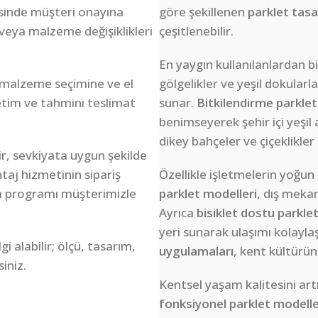
sinde müşteri onayına
göre şekillenen
parklet tasa
veya malzeme değişiklikleri
çeşitlenebilir.
En yaygın kullanılanlardan bi
 malzeme seçimine ve el
gölgelikler ve yeşil dokularl
retim ve tahmini teslimat
sunar.
Bitkilendirme parklet
benimseyerek şehir içi yeşil 
dikey bahçeler ve çiçeklikler
r, sevkiyata uygun şekilde
taj hizmetinin sipariş
Özellikle işletmelerin yoğun
a programı müşterimizle
parklet modelleri
, dış mekan
Ayrıca
bisiklet dostu parkle
yeri sunarak ulaşımı kolaylaş
 alabilir; ölçü, tasarım,
uygulamaları
, kent kültürün
siniz.
Kentsel yaşam kalitesini art
fonksiyonel parklet modelle