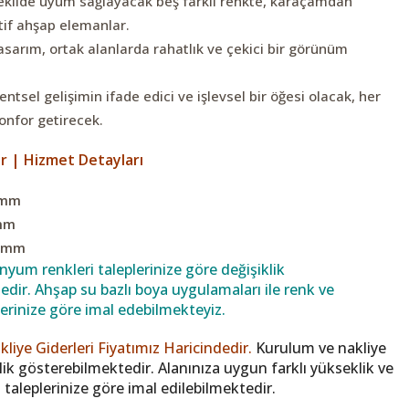
şekilde uyum sağlayacak beş farklı renkte, karaçamdan
tif ahşap elemanlar.
asarım, ortak alanlarda rahatlık ve çekici bir görünüm
entsel gelişimin ifade edici ve işlevsel bir öğesi olacak, her
konfor getirecek.
er | Hizmet Detayları
 mm
 mm
0 mm
yum renkleri taleplerinize göre değişiklik
dir. Ahşap su bazlı boya uygulamaları ile renk ve
lerinize göre imal edebilmekteyiz.
iye Giderleri Fiyatımız Haricindedir.
Kurulum ve nakliye
klik gösterebilmektedir. Alanınıza uygun farklı yükseklik ve
l taleplerinize göre imal edilebilmektedir.