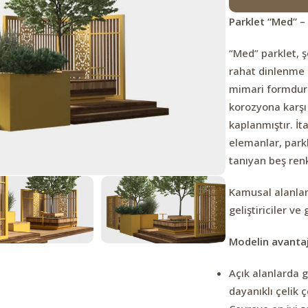
Parklet “Med” – 
“Med” parklet, 
rahat dinlenme 
mimari formdur.
korozyona karşı
kaplanmıştır. İt
elemanlar, parkl
tanıyan beş ren
Kamusal alanları
geliştiriciler v
Modelin avantaj
Açık alanlarda g
dayanıklı çelik 