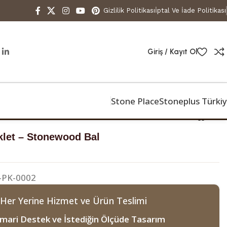
Gizlilik Politikası
İptal Ve İade Politikası
Giriş / Kayıt Ol
Stone Place
Stoneplus Türki
let – Stonewood Bal
-PK-0002
 Her Yerine Hizmet ve Ürün Teslimi
mari Destek ve İstediğin Ölçüde Tasarım