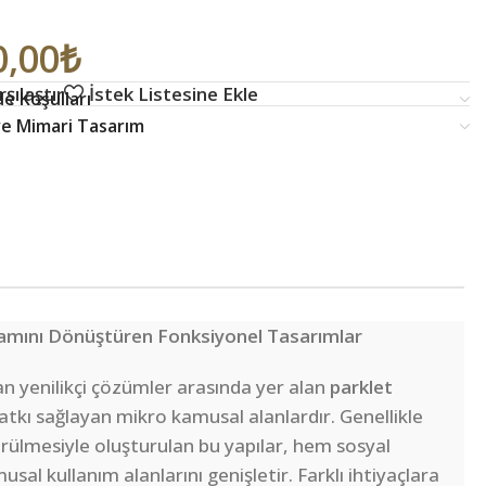
0,00
₺
şılaştır
İstek Listesine Ekle
e Koşulları
 ve Mimari Tasarım
aşamını Dönüştüren Fonksiyonel Tasarımlar
n yenilikçi çözümler arasında yer alan
parklet
katkı sağlayan mikro kamusal alanlardır. Genellikle
rülmesiyle oluşturulan bu yapılar, hem sosyal
usal kullanım alanlarını genişletir. Farklı ihtiyaçlara