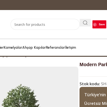
Save
ler
Kamelyalar
Ahşap Kapılar
Referanslar
İletişim
hşap Cami Kapıları
Modern Parklet – Stonewood Bal
Modern Park
Stok kodu:
SH
Türkiye'nin
Ücretsiz Mi