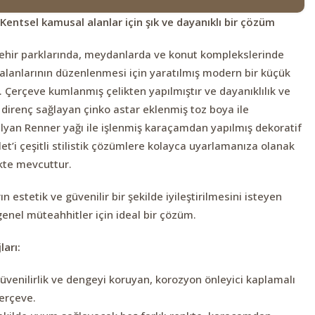
Kentsel kamusal alanlar için şık ve dayanıklı bir çözüm
şehir parklarında, meydanlarda ve konut komplekslerinde
alanlarının düzenlenmesi için yaratılmış modern bir küçük
 Çerçeve kumlanmış çelikten yapılmıştır ve dayanıklılık ve
 direnç sağlayan çinko astar eklenmiş toz boya ile
alyan Renner yağı ile işlenmiş karaçamdan yapılmış dekoratif
et’i çeşitli stilistik çözümlere kolayca uyarlamanıza olanak
kte mevcuttur.
n estetik ve güvenilir bir şekilde iyileştirilmesini isteyen
e genel müteahhitler için ideal bir çözüm.
ları:
üvenilirlik ve dengeyi koruyan, korozyon önleyici kaplamalı
çerçeve.