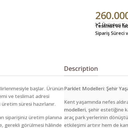
260.00
Ürünleri Kar
Teslimat ve İad
Sipariş Süreci
Description
belirlenmesiyle başlar. Ürünün
Parklet Modelleri: Şehir Y
lemi ve teslimat adresi
Kent yaşamında nefes aldıra
i üretim süresi hazırlanır.
modelleri
, şehir estetiğine 
n siparişiniz üretim planına
araç park yerlerinin dönüştü
e, gerekli görülmesi hâlinde
etkileşimi artırır hem de kam