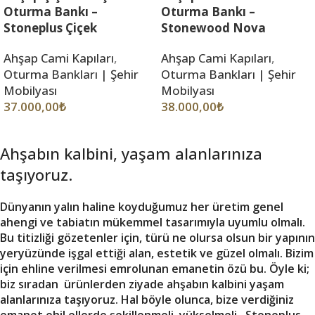
Oturma Bankı –
Oturma Bankı –
Stoneplus Çiçek
Stonewood Nova
Ahşap Cami Kapıları
,
Ahşap Cami Kapıları
,
Oturma Bankları | Şehir
Oturma Bankları | Şehir
Mobilyası
Mobilyası
37.000,00
₺
38.000,00
₺
Ahşabın kalbini, yaşam alanlarınıza
taşıyoruz.
Dünyanın yalın haline koyduğumuz her üretim genel
ahengi ve tabiatın mükemmel tasarımıyla uyumlu olmalı.
Bu titizliği gözetenler için, türü ne olursa olsun bir yapının
yeryüzünde işgal ettiği alan, estetik ve güzel olmalı. Bizim
için ehline verilmesi emrolunan emanetin özü bu. Öyle ki;
biz sıradan ürünlerden ziyade ahşabın kalbini yaşam
alanlarınıza taşıyoruz. Hal böyle olunca, bize verdiğiniz
emanet ehil ellerde şekillenmeli, yükselmeli. Stoneplus