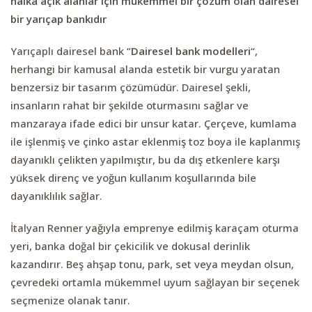
halka açık alanlar için mükemmel bir çözüm olan dairesel
bir yarıçap bankıdır
Yarıçaplı dairesel bank “
Dairesel bank modelleri
“,
herhangi bir kamusal alanda estetik bir vurgu yaratan
benzersiz bir tasarım çözümüdür. Dairesel şekli,
insanların rahat bir şekilde oturmasını sağlar ve
manzaraya ifade edici bir unsur katar. Çerçeve, kumlama
ile işlenmiş ve çinko astar eklenmiş toz boya ile kaplanmış
dayanıklı çelikten yapılmıştır, bu da dış etkenlere karşı
yüksek direnç ve yoğun kullanım koşullarında bile
dayanıklılık sağlar.
İtalyan Renner yağıyla emprenye edilmiş karaçam oturma
yeri, banka doğal bir çekicilik ve dokusal derinlik
kazandırır. Beş ahşap tonu, park, set veya meydan olsun,
çevredeki ortamla mükemmel uyum sağlayan bir seçenek
seçmenize olanak tanır.