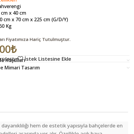
ahverengi
 cm x 40 cm
0 cm x 70 cm x 225 cm (G/D/Y)
60 Kg
arı Fiyatımıza Hariç Tutulmuştur.
,00
₺
şılaştır
İstek Listesine Ekle
e Koşulları
 ve Mimari Tasarım
 dayanıklılığı hem de estetik yapısıyla bahçelerde en
elleri arasında yer alır. Özellikle açık hava