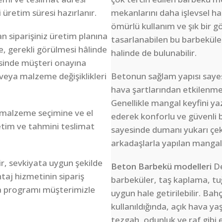
i üretim süresi hazırlanır.
mekanlarını daha işlevsel ha
ömürlü kullanım ve şık bir 
n siparişiniz üretim planına
tasarlanabilen bu barbeküler,
e, gerekli görülmesi hâlinde
halinde de bulunabilir.
sinde müşteri onayına
veya malzeme değişiklikleri
Betonun sağlam yapısı saye
hava şartlarından etkilenmede
Genellikle mangal keyfini y
 malzeme seçimine ve el
ederek konforlu ve güvenli b
retim ve tahmini teslimat
sayesinde dumanı yukarı çek
arkadaşlarla yapılan mangal 
r, sevkiyata uygun şekilde
Beton Barbekü modelleri
De
taj hizmetinin sipariş
barbeküler, taş kaplama, tu
a programı müşterimizle
uygun hale getirilebilir. Bah
kullanıldığında, açık hava 
tezgah, odunluk ve raf gibi e