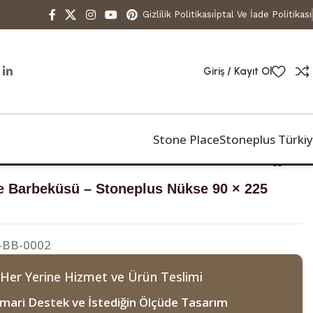
Gizlilik Politikası
İptal Ve İade Politikası
Giriş / Kayıt Ol
Stone Place
Stoneplus Türki
225
 Barbeküsü – Stoneplus Nükse 90 × 225
-BB-0002
 Her Yerine Hizmet ve Ürün Teslimi
mari Destek ve İstediğin Ölçüde Tasarım