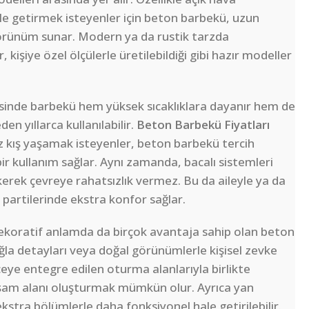
le getirmek isteyenler için beton barbekü, uzun
görünüm sunar. Modern ya da rustik tarzda
 kişiye özel ölçülerle üretilebildiği gibi hazır modeller
sinde barbekü hem yüksek sıcaklıklara dayanır hem de
n yıllarca kullanılabilir.
Beton Barbekü Fiyatları
az kış yaşamak isteyenler, beton barbekü tercih
ir kullanım sağlar. Aynı zamanda, bacalı sistemleri
erek çevreye rahatsızlık vermez. Bu da aileyle ya da
partilerinde ekstra konfor sağlar.
koratif anlamda da birçok avantaja sahip olan beton
ğla detayları veya doğal görünümlerle kişisel zevke
çeye entegre edilen oturma alanlarıyla birlikte
yaşam alanı oluşturmak mümkün olur. Ayrıca yan
kstra bölümlerle daha fonksiyonel hale getirilebilir.