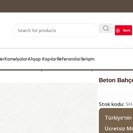
Save
ler
Kamelyalar
Ahşap Kapılar
Referanslar
İletişim
lleri
Beton Bahçe Barbeküsü – Stoneplus Nükse 90 × 
Beton Bahçe
Stok kodu:
SH
Türkiye'nin
Ücretsiz Mi