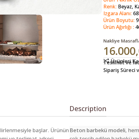
Renk:
Beyaz, K
Izgara Alanı:
68
Ürün Boyutu:
9
Ürün Ağırlığı :
4
Nakliye Masrafl
16.000
Ürünleri Kar
Teslimat ve İad
Sipariş Süreci
Description
belirlenmesiyle başlar. Ürünün
Beton barbekü modeli
, hem
lemi ve teslimat adresi
çok tercih edilen barbekü mod