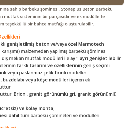
anına sahip barbekü şöminesi, Stoneplus Beton Barbekü
n mutfak sisteminin bir parçasıdır ve ek modüllerle
am teşekküllü bir bahçe mutfağı oluşturulabilir.
ellikleri
klı genişletilmiş beton
ve/veya
özel Marmotech
karışımı) malzemeden yapılmış barbekü şöminesi
 dış mekan mutfak modülleri ile
ayrı ayrı genişletilebilir
elerinin
farklı tasarım ve özelliklerinin
geniş seçimi
ınlı veya paslanmaz çelik fırınlı
modeller
, buzdolabı veya köşe modülleri
içeren ek
uttur
uttur:
Brioni, granit görünümlü gri, granit görünümlü
(ücretsiz) ve kolay montaj
esi dahil
tüm barbekü şömineleri ve modülleri
llikleri