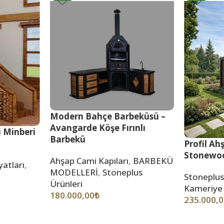
Modern Bahçe Barbeküsü –
Avangarde Köşe Fırınlı
 Minberi
Barbekü
Profil A
Stonewoo
Ahşap Cami Kapıları
,
BARBEKÜ
yatları
,
MODELLERİ
,
Stoneplus
Stoneplus
Ürünleri
Kameriye
180.000,00
₺
235.000,