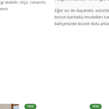
 alabilir; ölçü, tasarım,
siniz.
Eğer siz de dayanıklı, esteti
beton barbekü modelleri ta
bahçenizde lezzet dolu anlar
YENI
YENI