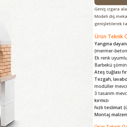
Geniş ızgara al
Modeli dış meka
genişletilerek t
Ürün Teknik Öz
Yangına dayanı
(mermer-beton 
Ek renk uyumlu
Barbekü şömin
Ateş tuğlası fır
Tezgah, lavabo
modüller mevc
3 tasarım mevc
kırmızı
hızlı teslimat 
Montaj malzem
Ürün Teknik Öze