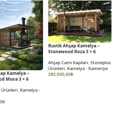
Rustik Ahşap Kamelya –
Stonewood Roza 3 × 6
Ahşap Cami Kapıları
,
Stoneplus
Ürünleri
,
Kamelya - Kameriye
hşap Kamelya –
285.000,00
₺
d Mısra 3 × 6
 Ürünleri
,
Kamelya -
00
₺