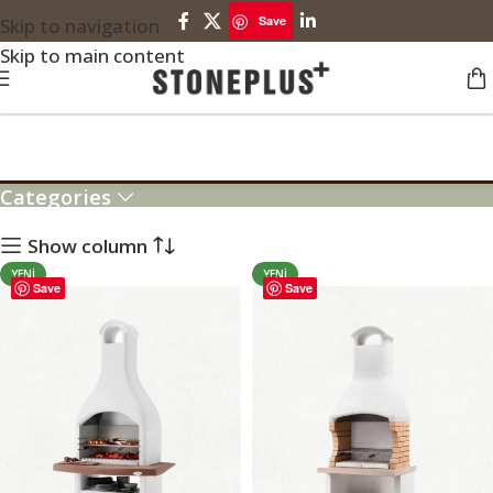
Save
Skip to navigation
Skip to main content
BARBEKÜ MODELLERİ
Categories
Show column
YENI
YENI
Save
Save