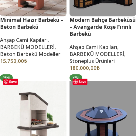
Minimal Hazır Barbekü –
Modern Bahçe Barbeküsü
Beton Barbekü
– Avangarde Köşe Fırınlı
Barbekü
Ahşap Cami Kapıları
,
BARBEKÜ MODELLERİ
,
Ahşap Cami Kapıları
,
Beton Barbekü Modelleri
BARBEKÜ MODELLERİ
,
15.750,00
₺
Stoneplus Ürünleri
180.000,00
₺
YENI
YENI
Save
Save